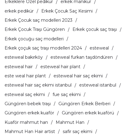
Erkeklere Özel pedikür
erkek manikür
erkek pedikür
Erkek Çocuk Saç Kesimi
Erkek Çocuk saç modelleri 2023
Erkek Çocuk Traşı Güngören
Erkek çocuk saç traşı
Erkek çocuğu saç modelleri
Erkek çoçuk saç traşı modelleri 2024
esteweal
esteweal bakırköy
esteweal furkan taşdöndüren
esteweal hair
esteweal hair plant
este weal hair plant
esteweal hair saç ekimi
esteweal hair saç ekimi istanbul
esteweal istanbul
esteweal saç ekimi
fue saç ekimi
Güngören bebek traşı
Güngören Erkek Berberi
Güngören erkek kuaför
Güngören erkek kuaförü
Kuaför mahmut han
Mahmut Han
Mahmut Han Hair artist
safir saç ekimi