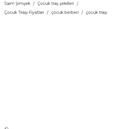
Saim Şimşek
Çocuk traş şekilleri
Çocuk Tıraşı Fiyatları
çocuk berberi
çocuk traşı
Kuaför
Akıncılar mahallesi İpekçi Caddesi No: 39
Güngören / İSTANBUL
info@gungorenerkekkuaforu.com.tr
0 (553) 904 04 04