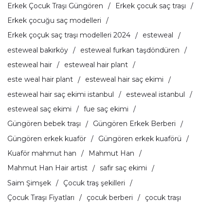
Erkek Çocuk Traşı Güngören
Erkek çocuk saç traşı
Erkek çocuğu saç modelleri
Erkek çoçuk saç traşı modelleri 2024
esteweal
esteweal bakırköy
esteweal furkan taşdöndüren
esteweal hair
esteweal hair plant
este weal hair plant
esteweal hair saç ekimi
esteweal hair saç ekimi istanbul
esteweal istanbul
esteweal saç ekimi
fue saç ekimi
Güngören bebek traşı
Güngören Erkek Berberi
Güngören erkek kuaför
Güngören erkek kuaförü
Kuaför mahmut han
Mahmut Han
Mahmut Han Hair artist
safir saç ekimi
Saim Şimşek
Çocuk traş şekilleri
Çocuk Tıraşı Fiyatları
çocuk berberi
çocuk traşı