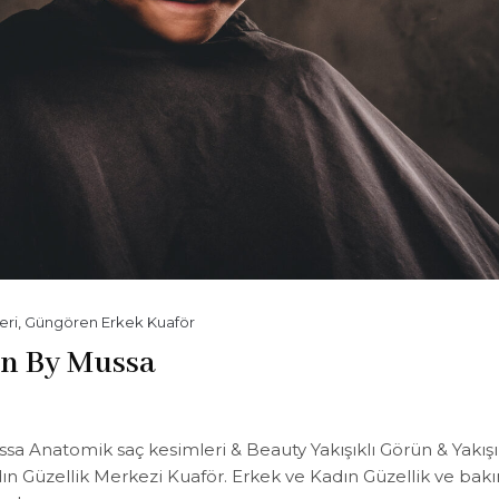
eri
,
Güngören Erkek Kuaför
en By Mussa
 Anatomik saç kesimleri & Beauty Yakışıklı Görün & Yakışı
n Güzellik Merkezi Kuaför. Erkek ve Kadın Güzellik ve bak