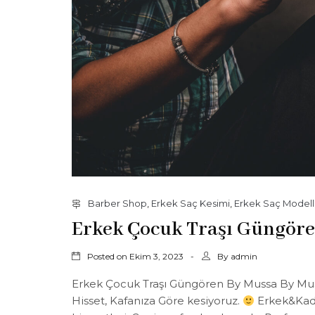
Barber Shop
,
Erkek Saç Kesimi
,
Erkek Saç Modell
Erkek Çocuk Traşı Güngör
Posted on
By
Ekim 3, 2023
admin
Erkek Çocuk Traşı Güngören By Mussa By Mussa
Hisset, Kafanıza Göre kesiyoruz.
Erkek&Kadı