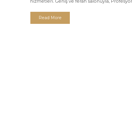
hizmetleri. Geniş ve ferah salonuyla, Profesyone
Read More