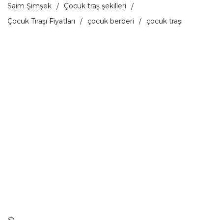
Saim Şimşek
Çocuk traş şekilleri
Çocuk Tıraşı Fiyatları
çocuk berberi
çocuk traşı
Kuaför
Akıncılar mahallesi İpekçi Caddesi No: 39
Güngören / İSTANBUL
info@gungorenerkekkuaforu.com.tr
0 (553) 904 04 04