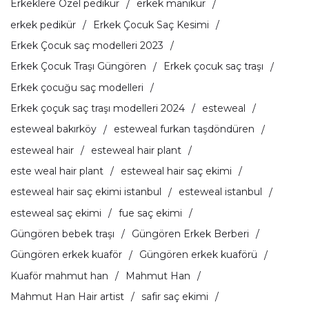
Erkeklere Özel pedikür
erkek manikür
erkek pedikür
Erkek Çocuk Saç Kesimi
Erkek Çocuk saç modelleri 2023
Erkek Çocuk Traşı Güngören
Erkek çocuk saç traşı
Erkek çocuğu saç modelleri
Erkek çoçuk saç traşı modelleri 2024
esteweal
esteweal bakırköy
esteweal furkan taşdöndüren
esteweal hair
esteweal hair plant
este weal hair plant
esteweal hair saç ekimi
esteweal hair saç ekimi istanbul
esteweal istanbul
esteweal saç ekimi
fue saç ekimi
Güngören bebek traşı
Güngören Erkek Berberi
Güngören erkek kuaför
Güngören erkek kuaförü
Kuaför mahmut han
Mahmut Han
Mahmut Han Hair artist
safir saç ekimi