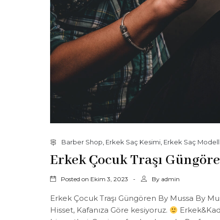
Barber Shop
,
Erkek Saç Kesimi
,
Erkek Saç Modell
Erkek Çocuk Traşı Güngör
Posted on
By
Ekim 3, 2023
admin
Erkek Çocuk Traşı Güngören By Mussa By Mussa
Hisset, Kafanıza Göre kesiyoruz.
Erkek&Kadı