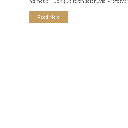
hizmetleri. Geniş ve ferah salonuyla, Profesyone
Read More