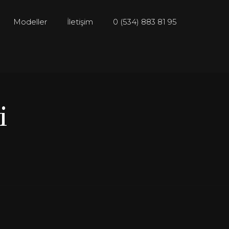
Modeller
İletişim
0 (534) 883 81 95
i